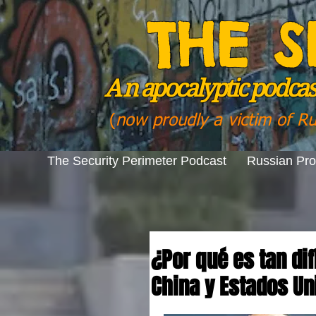
THE S
A n
apocalyptic podcast
(
now proudly a victim of R
The Security Perimeter Podcast
Russian Pr
¿Por qué es tan dif
China y Estados Un