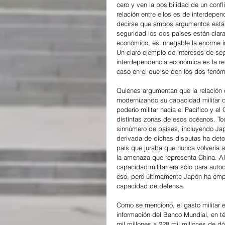
cero y ven la posibilidad de un confli
relación entre ellos es de interdepe
decirse que ambos argumentos están 
seguridad los dos países están clara
económico, es innegable la enorme 
Un claro ejemplo de intereses de se
interdependencia económica es la re
caso en el que se den los dos fenó
Quienes argumentan que la relación
modernizando su capacidad militar d
poderío militar hacia el Pacífico y 
distintas zonas de esos océanos. Tod
sinnúmero de países, incluyendo Jap
derivada de dichas disputas ha deton
país que juraba que nunca volvería a
la amenaza que representa China. Al
capacidad militar era sólo para aut
eso, pero últimamente Japón ha empe
capacidad de defensa.
Como se mencionó, el gasto militar e
información del Banco Mundial, en tér
mil millones a 228 mil millones de dól