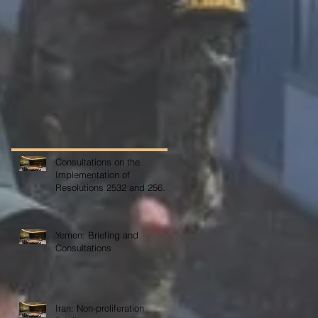
Consultations on the
Implementation of
Resolutions 2532 and 2565
on COVID-19
Yemen: Briefing and
Consultations
Iran: Non-proliferation