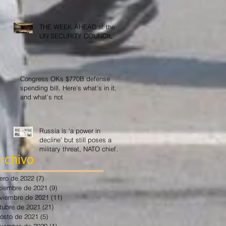
THE WEEK AHEAD at the
UN SECURITY COUNCIL
Congress OKs $770B defense
spending bill. Here's what's in it,
and what's not
Russia is ‘a power in
decline’ but still poses a
military threat, NATO chief
says
rchivo
ero de 2022
(7)
7 entradas
ciembre de 2021
(9)
9 entradas
viembre de 2021
(11)
11 entradas
tubre de 2021
(21)
21 entradas
osto de 2021
(5)
5 entradas
ciembre de 2020
(1)
1 entrada