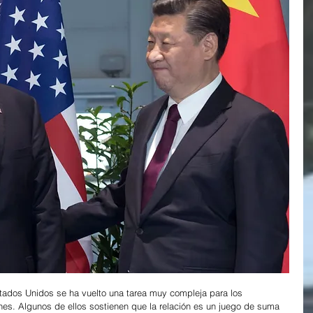
stados Unidos se ha vuelto una tarea muy compleja para los 
s. Algunos de ellos sostienen que la relación es un juego de suma 