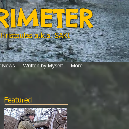
ERIMETER
Hristoulas a.k.a. SAKI
y News
Written by Myself
More
Featured