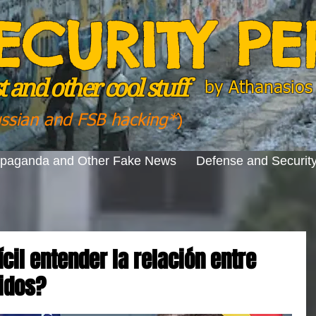
ECURITY P
 and other cool stuff
by
Athanasios 
ussian and FSB hacking*
)
opaganda and Other Fake News
Defense and Securit
ícil entender la relación entre
idos?