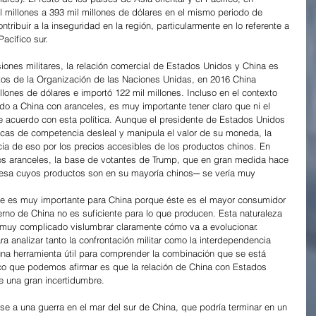
 millones a 393 mil millones de dólares en el mismo periodo de 
tribuir a la inseguridad en la región, particularmente en lo referente a 
Pacífico sur.
ones militares, la relación comercial de Estados Unidos y China es 
os de la Organización de las Naciones Unidas, en 2016 China 
lones de dólares e importó 122 mil millones. Incluso en el contexto 
o a China con aranceles, es muy importante tener claro que ni el 
e acuerdo con esta política. Aunque el presidente de Estados Unidos 
cas de competencia desleal y manipula el valor de su moneda, la 
ia de eso por los precios accesibles de los productos chinos. En 
os aranceles, la base de votantes de Trump, que en gran medida hace 
sa cuyos productos son en su mayoría chinos─ se vería muy 
e es muy importante para China porque éste es el mayor consumidor 
no de China no es suficiente para lo que producen. Esta naturaleza 
a muy complicado vislumbrar claramente cómo va a evolucionar. 
 analizar tanto la confrontación militar como la interdependencia 
na herramienta útil para comprender la combinación que se está 
co que podemos afirmar es que la relación de China con Estados 
 una gran incertidumbre.
rse a una guerra en el mar del sur de China, que podría terminar en un 