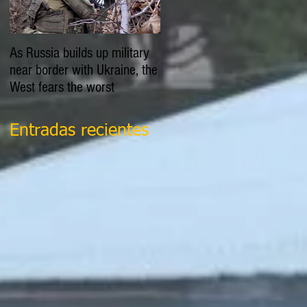
As Russia builds up military
EXPLAINER: Is Russia going
near border with Ukraine, the
to invade Ukraine?
West fears the worst
Entradas recientes