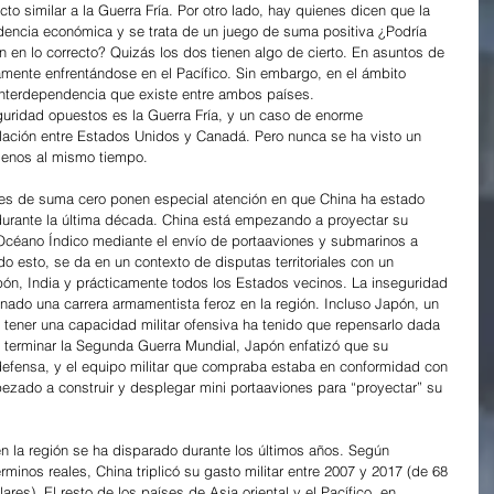
cto similar a la Guerra Fría. Por otro lado, hay quienes dicen que la 
ndencia económica y se trata de un juego de suma positiva ¿Podría 
en lo correcto? Quizás los dos tienen algo de cierto. En asuntos de 
mente enfrentándose en el Pacífico. Sin embargo, en el ámbito 
interdependencia que existe entre ambos países.
guridad opuestos es la Guerra Fría, y un caso de enorme 
lación entre Estados Unidos y Canadá. Pero nunca se ha visto un 
menos al mismo tiempo.
 es de suma cero ponen especial atención en que China ha estado 
urante la última década. China está empezando a proyectar su 
el Océano Índico mediante el envío de portaaviones y submarinos a 
o esto, se da en un contexto de disputas territoriales con un 
ón, India y prácticamente todos los Estados vecinos. La inseguridad 
ado una carrera armamentista feroz en la región. Incluso Japón, un 
 tener una capacidad militar ofensiva ha tenido que repensarlo dada 
 terminar la Segunda Guerra Mundial, Japón enfatizó que su 
odefensa, y el equipo militar que compraba estaba en conformidad con 
zado a construir y desplegar mini portaaviones para “proyectar” su 
n la región se ha disparado durante los últimos años. Según 
minos reales, China triplicó su gasto militar entre 2007 y 2017 (de 68 
ares). El resto de los países de Asia oriental y el Pacífico, en 