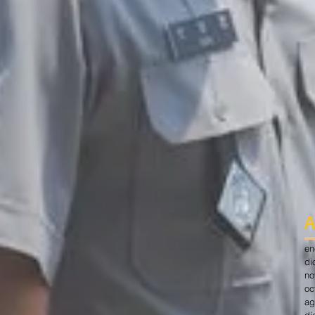
A
en
di
no
oc
ag
di