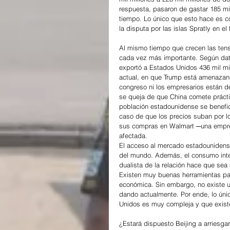
respuesta, pasaron de gastar 185 mil
tiempo. Lo único que esto hace es con
la disputa por las islas Spratly en el 
Al mismo tiempo que crecen las tensi
cada vez más importante. Según dat
exportó a Estados Unidos 436 mil mil
actual, en que Trump está amenazand
congreso ni los empresarios están d
se queja de que China comete prácti
población estadounidense se benefic
caso de que los precios suban por l
sus compras en Walmart ─una empre
afectada.
El acceso al mercado estadounidens
del mundo. Además, el consumo inter
dualista de la relación hace que se
Existen muy buenas herramientas para
económica. Sin embargo, no existe u
dando actualmente. Por ende, lo úni
Unidos es muy compleja y que existe
¿Estará dispuesto Beijing a arriesga