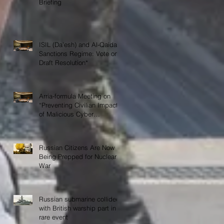
Briefing
ISIL (Da’esh) and Al-Qaida
Sanctions Regime: Vote on
Draft Resolution*
Arria-formula Meeting on
“Preventing Civilian Impact
of Malicious Cyber
Activities”
Russian Citizens Are Now
Being Prepped for Nuclear
War
Russian submarine collided
with British warship part in
rare event